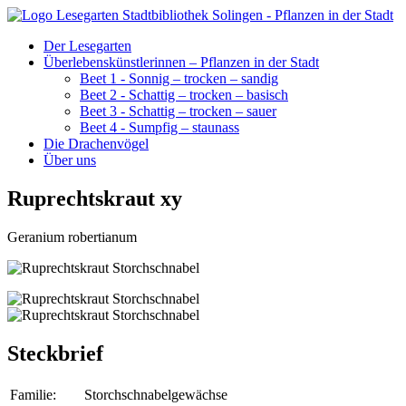
Der Lesegarten
Überlebenskünstlerinnen – Pflanzen in der Stadt
Beet 1 - Sonnig – trocken – sandig
Beet 2 - Schattig – trocken – basisch
Beet 3 - Schattig – trocken – sauer
Beet 4 - Sumpfig – staunass
Die Drachenvögel
Über uns
Ruprechtskraut xy
Geranium robertianum
Steckbrief
Familie:
Storchschnabelgewächse