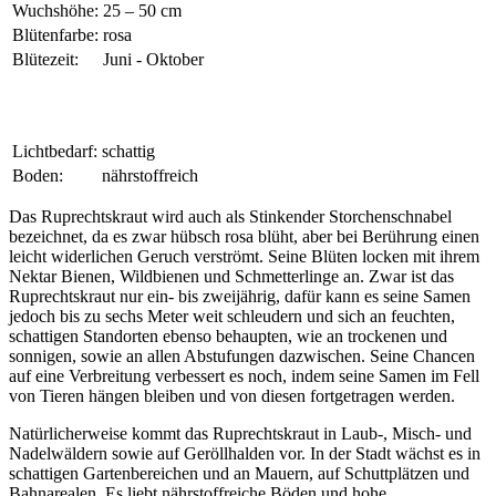
Wuchshöhe:
25 – 50 cm
Blütenfarbe:
rosa
Blütezeit:
Juni - Oktober
Lichtbedarf:
schattig
Boden:
nährstoffreich
Das Ruprechtskraut wird auch als Stinkender Storchenschnabel
bezeichnet, da es zwar hübsch rosa blüht, aber bei Berührung einen
leicht widerlichen Geruch verströmt. Seine Blüten locken mit ihrem
Nektar Bienen, Wildbienen und Schmetterlinge an. Zwar ist das
Ruprechtskraut nur ein- bis zweijährig, dafür kann es seine Samen
jedoch bis zu sechs Meter weit schleudern und sich an feuchten,
schattigen Standorten ebenso behaupten, wie an trockenen und
sonnigen, sowie an allen Abstufungen dazwischen. Seine Chancen
auf eine Verbreitung verbessert es noch, indem seine Samen im Fell
von Tieren hängen bleiben und von diesen fortgetragen werden.
Natürlicherweise kommt das Ruprechtskraut in Laub-, Misch- und
Nadelwäldern sowie auf Geröllhalden vor. In der Stadt wächst es in
schattigen Gartenbereichen und an Mauern, auf Schuttplätzen und
Bahnarealen. Es liebt nährstoffreiche Böden und hohe